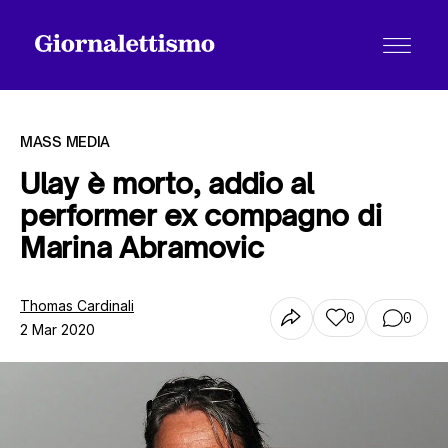
MASS MEDIA
Ulay è morto, addio al
performer ex compagno di
Tutti gli articoli
Marina Abramovic
Chi siamo
Thomas Cardinali
0
0
2 Mar 2020
Contatti