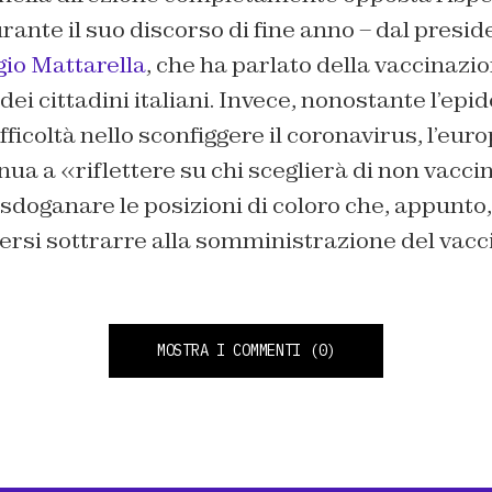
urante il suo discorso di fine anno – dal presid
gio Mattarella
, che ha parlato della vaccinazi
dei cittadini italiani. Invece, nonostante l’epi
fficoltà nello sconfiggere il coronavirus, l’eu
nua a «riflettere su chi sceglierà di non vacci
doganare le posizioni di coloro che, appunto,
lersi sottrarre alla somministrazione del vacc
MOSTRA I COMMENTI
(0)