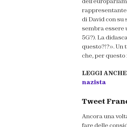
dell’europarlam
rappresentante d
di David con su 
sembra essere u
5G?). La didasca
questo?!?». Un 
che, per questo 
LEGGI ANCHE
nazista
Tweet Franc
Ancora una volta
fare delle consi