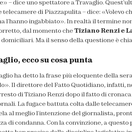
e» – dice uno spettatore a Travaglio. Quest’ul
 telecamere di Piazzapulita – dice: «Volevo chi
a l’hanno ingabbiato». In realtà il termine no
orretto, dal momento che
Tiziano Renzi e L
i domiciliari. Ma il senso della questione è chi
glio, ecco su cosa punta
glio ha detto la frase più eloquente della ser
o». Il direttore del
Fatto Quotidiano
, infatti,
esto di Tiziano Renzi dopo il fatto di cronaca
iornali. La fugace battuta colta dalle telecamer
la al meglio l’intenzione del giornalista, pron
za di condanna. Con la convinzione, a questo 
petto ben preciso della disciplina legislativa i