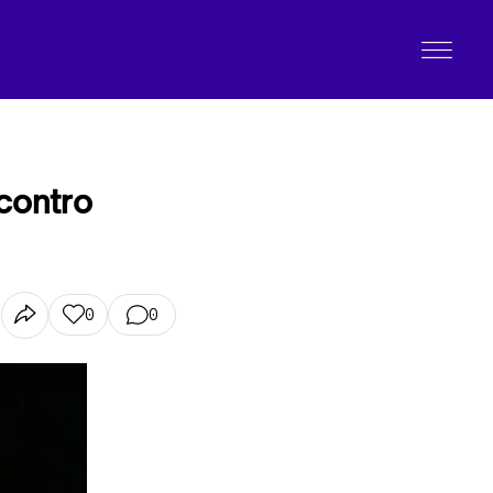
 contro
0
0