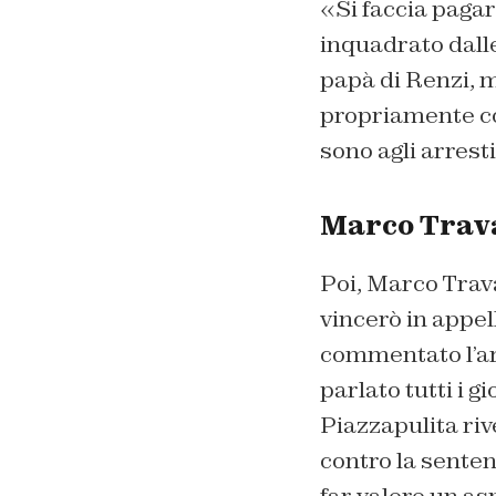
«Si faccia pagar
inquadrato dalle
papà di Renzi, m
propriamente c
sono agli arrest
Marco Trava
Poi, Marco Trava
vincerò in appell
commentato l’arr
parlato tutti i g
Piazzapulita rive
contro la senten
far valere un as