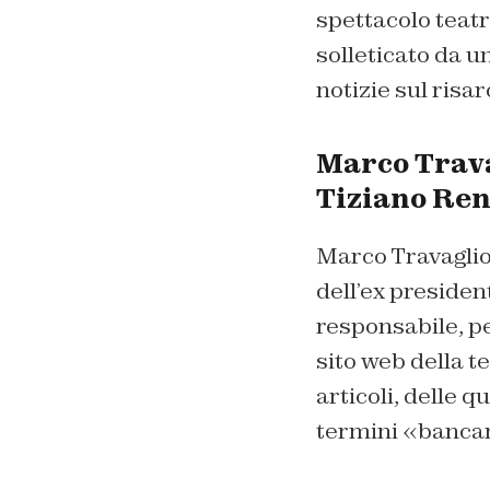
spettacolo teatr
solleticato da un
notizie sul risa
Marco Trava
Tiziano Ren
Marco Travaglio,
dell’ex presiden
responsabile, per
sito web della t
articoli, delle q
termini «bancaro