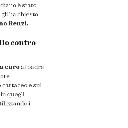
idiano è stato
 gli ha chiesto
no Renzi.
llo contro
a euro
al padre
tore
e cartaceo e sul
 in quegli
tilizzando i