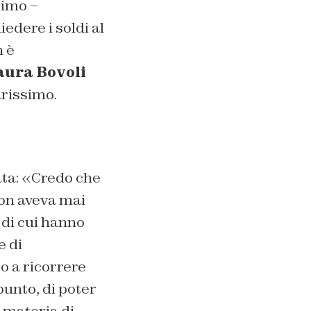
timo –
edere i soldi al
n è
aura Bovoli
arissimo.
ata: «Credo che
 non aveva mai
 di cui hanno
e di
to a ricorrere
punto, di poter
n materia di