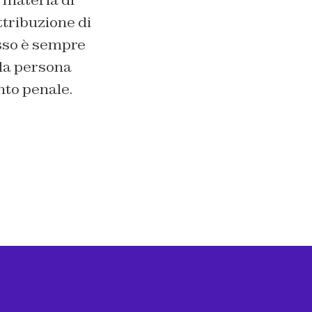
ttribuzione di
tesso è sempre
lla persona
nto penale.