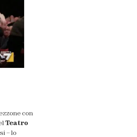
pezzone con
el
Teatro
i – lo