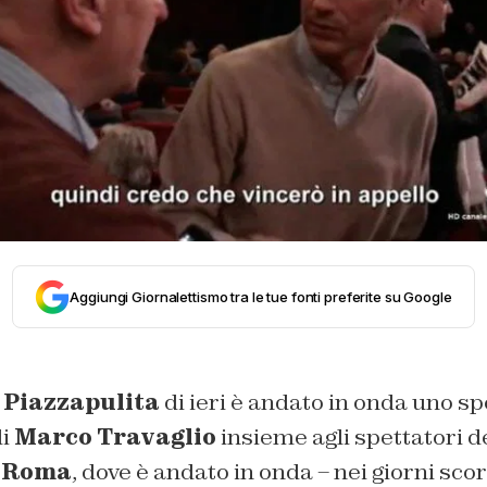
Aggiungi Giornalettismo tra le tue fonti preferite su Google
i
Piazzapulita
di ieri è andato in onda uno s
di
Marco Travaglio
insieme agli spettatori d
i Roma
, dove è andato in onda – nei giorni scors