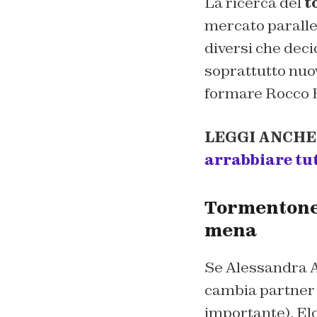
La ricerca del
t
mercato parallel
diversi che deci
soprattutto nuo
formare Rocco Hu
LEGGI ANCHE
arrabbiare tut
Tormentone 
mena
Se Alessandra A
cambia partner 
importante), Elo