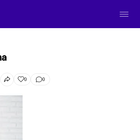
ma
0
0