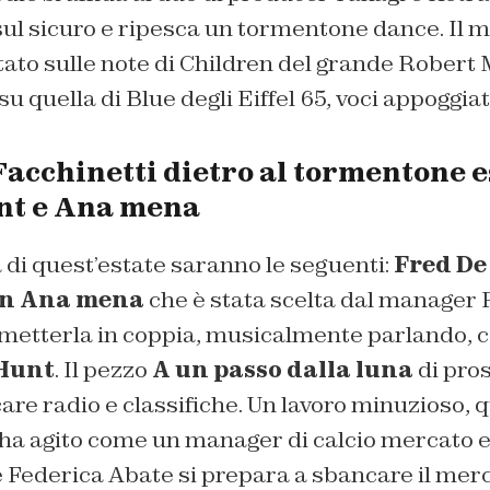
ul sicuro e ripesca un tormentone dance. Il m
ato sulle note di Children del grande Robert M
u quella di Blue degli Eiffel 65, voci appoggiate
 Facchinetti dietro al tormentone 
nt e Ana mena
 di quest’estate saranno le seguenti:
Fred De
on Ana mena
che è stata scelta dal manager
 metterla in coppia, musicalmente parlando, c
Hunt
. Il pezzo
A un passo dalla luna
di pros
re radio e classifiche. Un lavoro minuzioso, q
 ha agito come un manager di calcio mercato e
ice Federica Abate si prepara a sbancare il mer