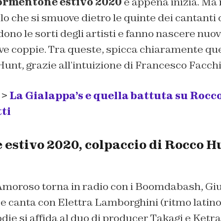
ormentone estivo 2020
è appena inizia. Ma 
o che si smuove dietro le quinte dei cantanti 
dono le sorti degli artisti e fanno nascere nuov
ve coppie. Tra queste, spicca chiaramente que
nt, grazie all’intuizione di Francesco Facchi
 >
La Gialappa’s e quella battuta su Rocc
ti
estivo 2020, colpaccio di Rocco H
moroso torna in radio con i Boomdabash, Giu
e canta con Elettra Lamborghini (ritmo latino
die si affida al duo di producer Takagi e Ketr