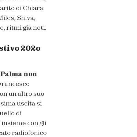
arito di Chiara
iles, Shiva,
, ritmi già noti.
estivo 202o
 Palma non
 Francesco
on un altro suo
sima uscita si
uello di
 insieme con gli
cato radiofonico