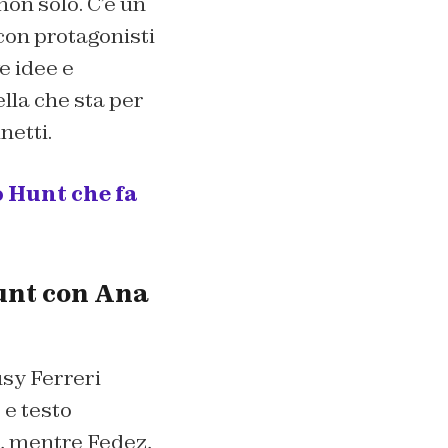
non solo. C’è un
con protagonisti
e idee e
lla che sta per
netti.
o Hunt che fa
unt con Ana
sy Ferreri
 e testo
a, mentre Fedez,