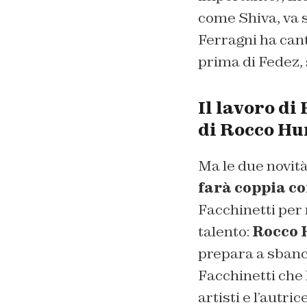
come Shiva, va s
Ferragni ha cant
prima di Fedez, s
Il lavoro di
di Rocco Hu
Ma le due novità
farà coppia c
Facchinetti per
talento:
Rocco 
prepara a sbanca
Facchinetti che
artisti e l’autr