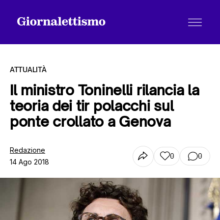
ATTUALITÀ
Il ministro Toninelli rilancia la
teoria dei tir polacchi sul
Tutti gli articoli
ponte crollato a Genova
Chi siamo
Redazione
0
0
14 Ago 2018
Contatti