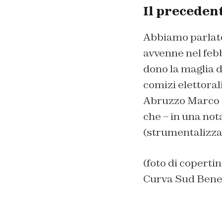
Il preceden
Abbiamo parlato
avvenne nel feb
dono la maglia d
comizi elettoral
Abruzzo Marco Ma
che – in una not
(strumentalizza
(foto di coperti
Curva Sud Bene