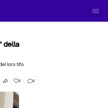
’ della
el loro tifo
0
0