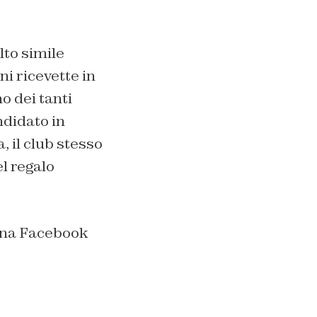
lto simile
i ricevette in
o dei tanti
ndidato in
 il club stesso
el regalo
gina Facebook