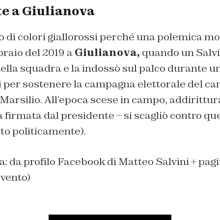
te a Giulianova
 di colori giallorossi perché una polemica mo
braio del 2019 a
Giulianova,
quando un Salvin
ella squadra e la indossò sul palco durante un
i per sostenere la campagna elettorale del ca
rsilio. All’epoca scese in campo, addirittura,
a firmata dal presidente – si scagliò contro qu
to politicamente).
na: da profilo Facebook di Matteo Salvini + pa
vento)