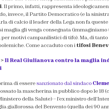
i
. Il primo, infatti, rappresenta ideologicame
ndo, invece, il Partito Democratico (e la sinistra
la di calcio il leader della Lega non fa queste 
si maglia gli venga consegnata (immaginiamo 
, per motivi campanilistici di tifo). Ma, di tanto
 polemiche. Come accaduto con i
tifosi Bene
 >
Il Real Giulianova contro la maglia in
i
 prima di essere
sanzionato dal sindaco
Cleme
dossato la mascherina in pubblico dopo le 18 
Ministero della Salute) – l’ex ministro dell’Int
ia giallorossa del Benvento (quella dei 90 ann