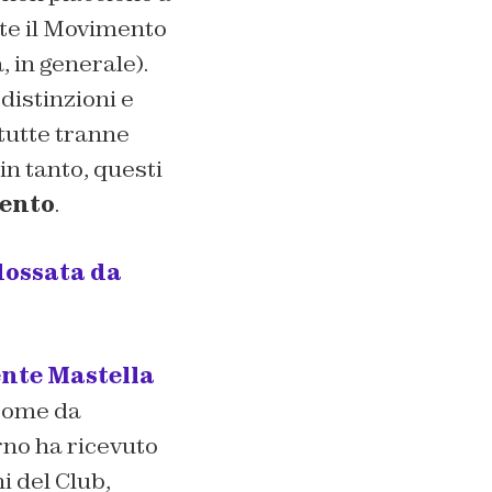
nte il Movimento
, in generale).
distinzioni e
tutte tranne
 in tanto, questi
vento
.
dossata da
nte Mastella
(come da
erno ha ricevuto
i del Club,