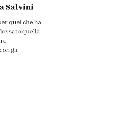
a Salvini
per quel che ha
ndossato quella
are
con gli