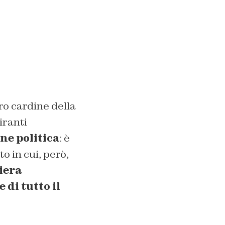
cro cardine della
iranti
ne politica
: è
 in cui, però,
niera
di tutto il