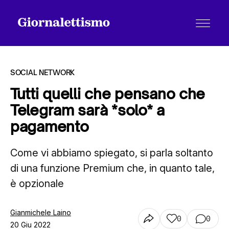
SOCIAL NETWORK
Tutti quelli che pensano che
Telegram sarà *solo* a
Tutti gli articoli
pagamento
Come vi abbiamo spiegato, si parla soltanto
Chi siamo
di una funzione Premium che, in quanto tale,
è opzionale
Contatti
Gianmichele Laino
0
0
20 Giu 2022