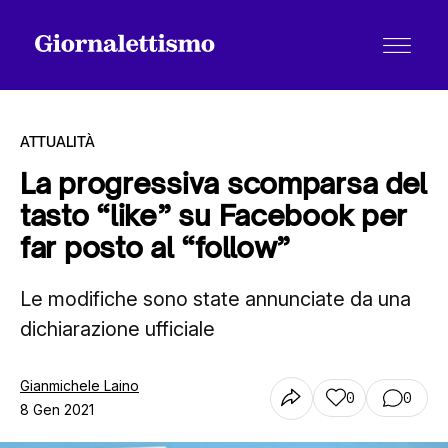
ATTUALITÀ
La progressiva scomparsa del
tasto “like” su Facebook per
Tutti gli articoli
far posto al “follow”
Le modifiche sono state annunciate da una
Chi siamo
dichiarazione ufficiale
Contatti
Gianmichele Laino
0
0
8 Gen 2021