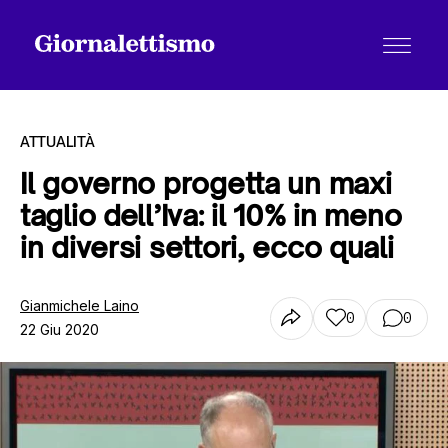
ATTUALITÀ
Il governo progetta un maxi
taglio dell’Iva: il 10% in meno
Tutti gli articoli
in diversi settori, ecco quali
Chi siamo
Gianmichele Laino
0
0
22 Giu 2020
Contatti