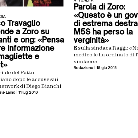
ATTUALITÀ
Parola di Zoro:
«Questo è un gov
DIA
o Travaglio
di estrema destra,
onde a Zoro su
M5S ha perso la
anti e ong: «Pensa
verginità»
re informazione
E sulla sindaca Raggi: «
medico le ha ordinato di f
magliette e
sindaco»
t»
Redazione
| 18 giu 2018
riale del Fatto
iano dopo le accuse sui
network di Diego Bianchi
le Laino
| 11 lug 2018