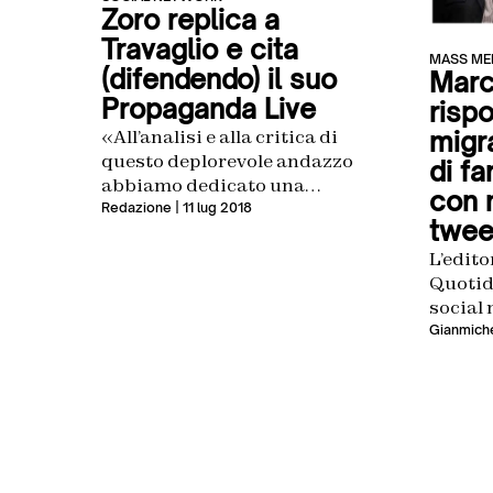
Zoro replica a
Travaglio e cita
MASS ME
(difendendo) il suo
Marc
Propaganda Live
risp
«All’analisi e alla critica di
migr
questo deplorevole andazzo
di fa
abbiamo dedicato una
con 
trasmissione tv nonché il nome
Redazione
| 11 lug 2018
twee
della stessa»
L’edito
Quotid
social 
Gianmiche