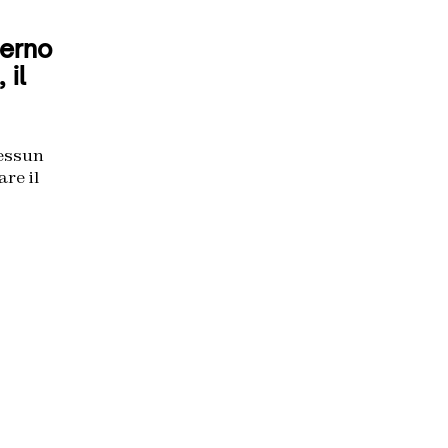
erno
 il
Nessun
are il