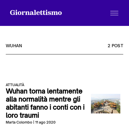
WUHAN
2 POST
Tutti gli articoli
ATTUALITÀ
Chi siamo
Wuhan torna lentamente
alla normalità mentre gli
abitanti fanno i conti con i
Contatti
loro traumi
Marta Colombo
| 11 ago 2020