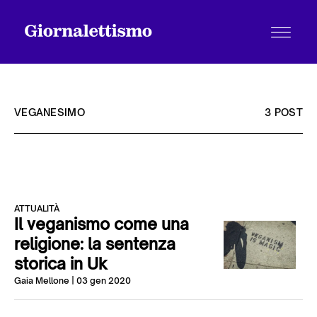
VEGANESIMO
3 POST
Tutti gli articoli
ATTUALITÀ
Chi siamo
Il veganismo come una
religione: la sentenza
storica in Uk
Contatti
Gaia Mellone
| 03 gen 2020