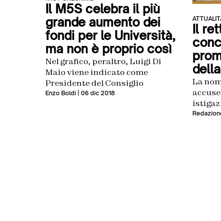
Il M5S celebra il più
grande aumento dei
ATTUALIT
Il re
fondi per le Università,
conco
ma non è proprio così
prom
Nel grafico, peraltro, Luigi Di
della
Maio viene indicato come
La nom
Presidente del Consiglio
accuse
Enzo Boldi
| 06 dic 2018
istigaz
Redazion