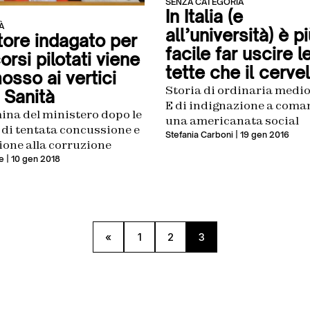
SENZA CATEGORIA
In Italia (e
À
all’università) è p
ttore indagato per
facile far uscire l
rsi pilotati viene
tette che il cervel
osso ai vertici
Storia di ordinaria medio
 Sanità
E di indignazione a coma
ina del ministero dopo le
una americanata social
 di tentata concussione e
Stefania Carboni
| 19 gen 2016
ione alla corruzione
e
| 10 gen 2018
«
1
2
3