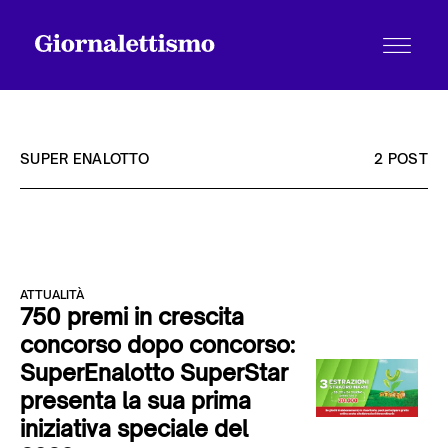
SUPER ENALOTTO
2 POST
Tutti gli articoli
ATTUALITÀ
Chi siamo
750 premi in crescita
concorso dopo concorso:
SuperEnalotto SuperStar
Contatti
presenta la sua prima
iniziativa speciale del