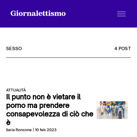
SESSO
4 POST
Tutti gli articoli
ATTUALITÀ
Chi siamo
Il punto non è vietare il
porno ma prendere
consapevolezza di ciò che
Contatti
è
Ilaria Roncone
| 10 feb 2023