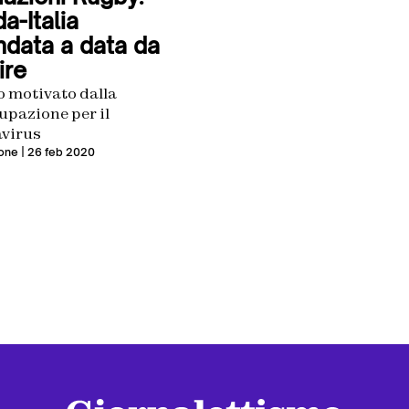
da-Italia
ndata a data da
ire
io motivato dalla
upazione per il
virus
one
| 26 feb 2020