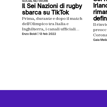
SOCIAL NETWORK
Irlan
Il Sei Nazioni di rugby
rima
sbarca su TikTok
defin
Prima, durante e dopo il match
dell’Olimpico tra Italia e
Il rinv
Inghilterra, i canali ufficiali
preocc
della federazione e di molti altri
Enzo Boldi
| 13 feb 2022
Corona
protagonisti del presente e del
Gaia Mell
passato racconteranno il tutto
sul social amato dalla Gen Z