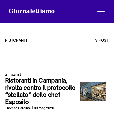
RISTORANTI
3 POST
Tutti gli articoli
ATTUALITÀ
Chi siamo
Ristoranti in Campania,
rivolta contro il protocollo
“stellato” dello chef
Contatti
Esposito
Thomas Cardinali
| 09 mag 2020