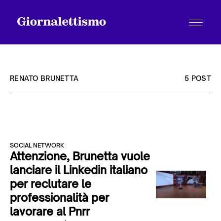
RENATO BRUNETTA
5 POST
Tutti gli articoli
SOCIAL NETWORK
Chi siamo
Attenzione, Brunetta vuole
lanciare il Linkedin italiano
per reclutare le
Contatti
professionalità per
lavorare al Pnrr