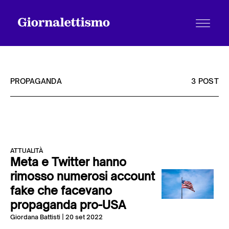
PROPAGANDA
3 POST
Tutti gli articoli
ATTUALITÀ
Chi siamo
Meta e Twitter hanno
rimosso numerosi account
fake che facevano
Contatti
propaganda pro-USA
Giordana Battisti
| 20 set 2022