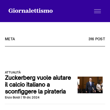
META
316 POST
Tutti gli articoli
ATTUALITÀ
Chi siamo
Zuckerberg vuole aiutare
il calcio italiano a
sconfiggere la pirateria
Contatti
Enzo Boldi
| 19 dic 2024