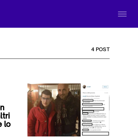
4 POST
on
ltri
 lo