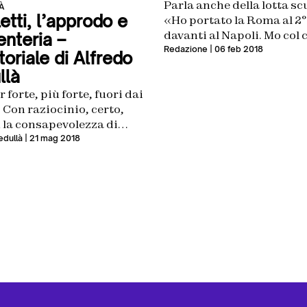
Parla anche della lotta sc
À
etti, l’approdo e
«Ho portato la Roma al 2°
davanti al Napoli. Mo col 
enteria –
che lo prendete»
Redazione
| 06 feb 2018
toriale di Alfredo
llà
r forte, più forte, fuori dai
. Con raziocinio, certo,
 la consapevolezza di
ercare un altro salto di
edullà
| 21 mag 2018
à