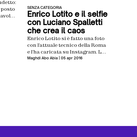
udetto:
SENZA CATEGORIA
 posto
Enrico Lotito e il selfie
cavolo
con Luciano Spalletti
che crea il caos
Enrico Lotito si è fatto una foto
con l’attuale tecnico della Roma
e l’ha caricata su Instagram. Lui
non è però un tifoso qualsiasi, è
Maghdi Abo Abia
| 05 apr 2016
il figlio di Claudio Lotito. Quel
suo “Grande Mister Spalletti” ha
deluso più di un laziale…