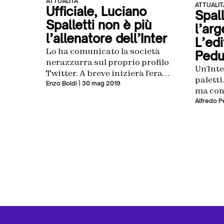
ATTUALITÀ
ATTUALIT
Ufficiale, Luciano
Spall
Spalletti non è più
l’arg
l’allenatore dell’Inter
L’edi
Lo ha comunicato la società
Pedu
nerazzurra sul proprio profilo
Un’Inte
Twitter. A breve inizierà l’era
paletti
Conte
Enzo Boldi
| 30 mag 2019
ma con
dover c
Alfredo P
qualit