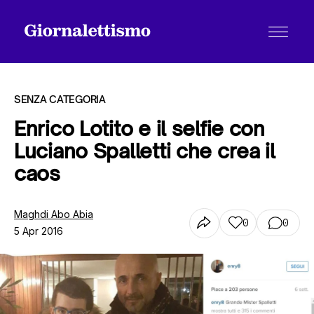
SENZA CATEGORIA
Enrico Lotito e il selfie con
Luciano Spalletti che crea il
Tutti gli articoli
caos
Chi siamo
Maghdi Abo Abia
0
0
5 Apr 2016
Contatti