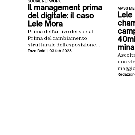
SOCIAL NETWORK
Il management prima
MASS ME
Lele
del digitale: il caso
cham
Lele Mora
camp
Prima dell’arrivo dei social.
40mil
Prima del cambiamento
strutturale dell’esposizione
mina
mediatica legata
Enzo Boldi
| 03 feb 2023
Ascolta
esclusivamente alla televisione.
una vic
C’è stato un mondo prima e uno
maggi
dopo Lele Mora
Redazion