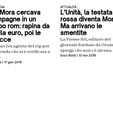
DIA
ATTUALITÀ
 Mora cercava
L’Unità, la testata
pagne in un
rossa diventa Mor
o rom: rapina da
Ma arrivano le
a euro, poi le
smentite
cce
La Piesse Srl, editore del
giornale fondato da Gram
to l’ex agente dei vip per
spiega che non c’è alcuna
enda che si è verificata a
trattativa con l’ex agente 
Enzo Boldi
| 13 nov 2018
o
e
| 17 gen 2019