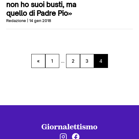
non ho suoi busti, ma
quello di Padre Pio»
Redazione
| 14 gen 2018
«
1
...
2
3
4