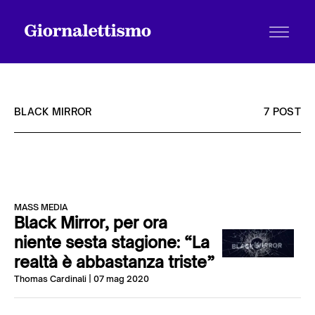
BLACK MIRROR
7 POST
Tutti gli articoli
MASS MEDIA
Chi siamo
Black Mirror, per ora
niente sesta stagione: “La
realtà è abbastanza triste”
Contatti
Thomas Cardinali
| 07 mag 2020