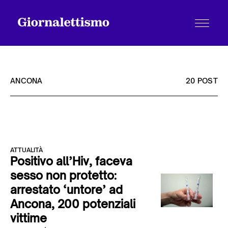
ANCONA
20 POST
Tutti gli articoli
ATTUALITÀ
Chi siamo
Positivo all’Hiv, faceva
sesso non protetto:
arrestato ‘untore’ ad
Contatti
Ancona, 200 potenziali
vittime