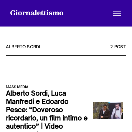
ALBERTO SORDI
2 POST
Tutti gli articoli
MASS MEDIA
Chi siamo
Alberto Sordi, Luca
Manfredi e Edoardo
Pesce: “Doveroso
Contatti
ricordarlo, un film intimo e
autentico” | Video