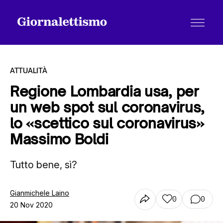
ATTUALITÀ
Regione Lombardia usa, per
un web spot sul coronavirus,
Tutti gli articoli
lo «scettico sul coronavirus»
Massimo Boldi
Chi siamo
Tutto bene, sì?
Contatti
Gianmichele Laino
0
0
20 Nov 2020