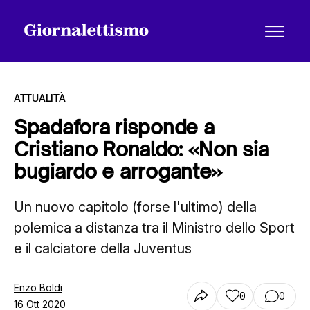
ATTUALITÀ
Spadafora risponde a
Cristiano Ronaldo: «Non sia
Tutti gli articoli
bugiardo e arrogante»
Un nuovo capitolo (forse l'ultimo) della
Chi siamo
polemica a distanza tra il Ministro dello Sport
e il calciatore della Juventus
Contatti
Enzo Boldi
0
0
16 Ott 2020