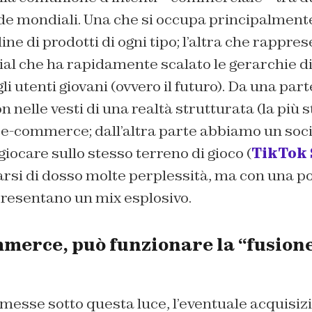
nde mondiali. Una che si occupa principalment
ine di prodotti di ogni tipo; l’altra che rappres
al che ha rapidamente scalato le gerarchie di 
li utenti giovani (ovvero il futuro). Da una par
elle vesti di una realtà strutturata (la più s
e-commerce; dall’altra parte abbiamo un soc
giocare sullo stesso terreno di gioco (
TikTok
larsi di dosso molte perplessità, ma con una p
resentano un mix esplosivo.
mmerce, può funzionare la “fusion
esse sotto questa luce, l’eventuale acquisiz