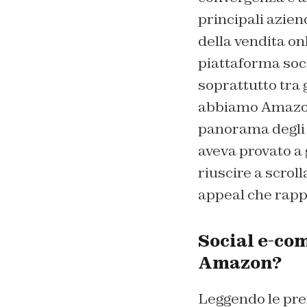
principali azie
della vendita onl
piattaforma soci
soprattutto tra g
abbiamo Amazon n
panorama degli 
aveva provato a 
riuscire a scrol
appeal che rapp
Social e-co
Amazon?
Leggendo le prem