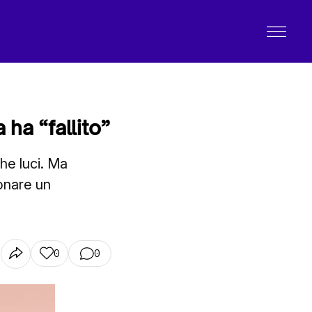
 ha “fallito”
he luci. Ma
onare un
0
0