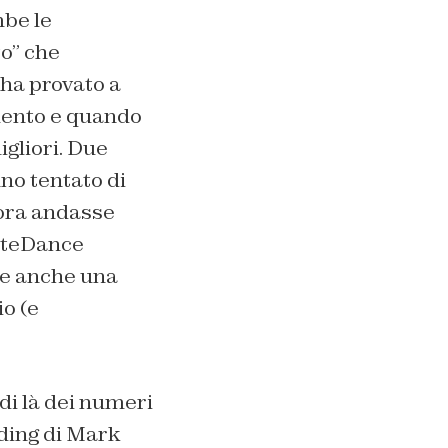
mbe le
o” che
ha provato a
imento e quando
igliori. Due
no tentato di
lora andasse
ByteDance
be anche una
io (e
di là dei numeri
olding di Mark