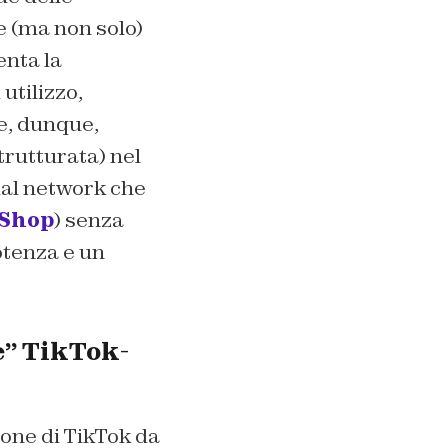
e (ma non solo)
enta la
utilizzo,
te, dunque,
trutturata) nel
ial network che
 Shop
) senza
otenza e un
e” TikTok-
ione di TikTok da