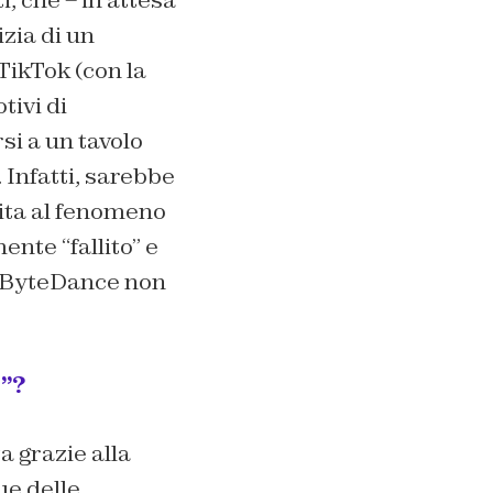
i, che – in attesa
izia di un
TikTok (con la
tivi di
si a un tavolo
 Infatti, sarebbe
ita al fenomeno
nte “fallito” e
di ByteDance non
”?
a grazie alla
ue delle