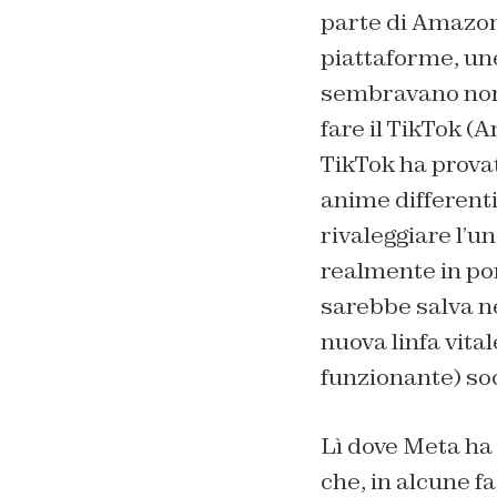
parte di Amazon,
piattaforme, un
sembravano non
fare il TikTok (
TikTok ha provat
anime differenti
rivaleggiare l’u
realmente in por
sarebbe salva n
nuova linfa vital
funzionante) so
Lì dove Meta ha 
che, in alcune fa