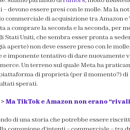
e: stiamo parlando di
rumors
, molto insistent
i – devono essere presi con le molle. Ma la not
do commerciale di acquisizione tra Amazon e 
ta a comprare la seconda e la seconda, per mo
i Stati Uniti, che sembra esser pronta a seder
 già aperte) non deve essere preso con le molle.
te e imponente tentativo di dare nuovamente v
merce. Un terreno sul quale Meta ha praticame
a piattaforma di proprietà (per il momento?) 
ultati sperati.
 >
Ma TikTok e Amazon non erano “rivali
ndo di una storia che potrebbe essere riscritt
lla comunione d’intenti – commerciale – tra d