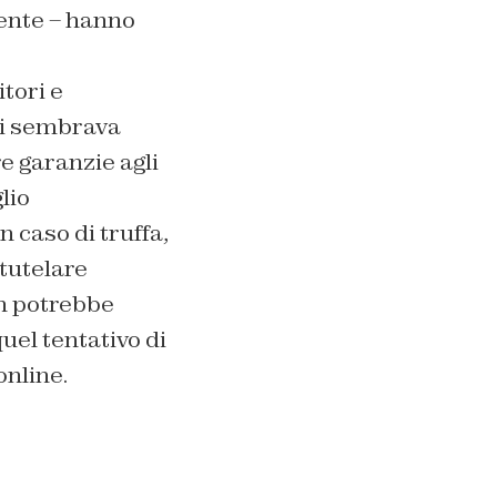
ente – hanno
tori e
ati sembrava
e garanzie agli
lio
 caso di truffa,
 tutelare
on potrebbe
uel tentativo di
online.