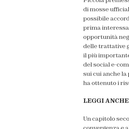
Piccola premess
di mosse ufficial
possibile accor
prima interessa
opportunità negl
delle trattative
il più importan
del social e-com
sui cui anche l
ha ottenuto i ris
LEGGI ANCHE
Un capitolo seco
convergenza e a