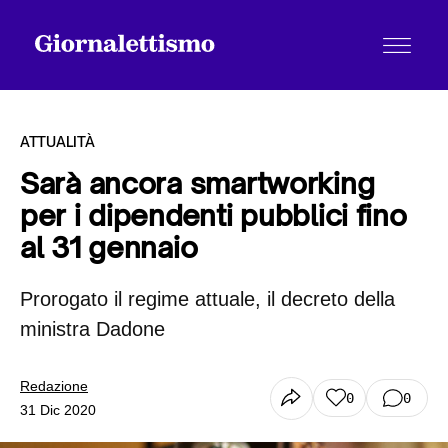
ATTUALITÀ
Sarà ancora smartworking
per i dipendenti pubblici fino
Tutti gli articoli
al 31 gennaio
Prorogato il regime attuale, il decreto della
Chi siamo
ministra Dadone
Contatti
Redazione
0
0
31 Dic 2020