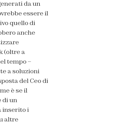
 generati da un
vrebbe essere il
ivo quello di
rebbero anche
tizzare
 (oltre a
del tempo –
te a soluzioni
posta del Ceo di
me è se il
e di un
inserito i
u altre