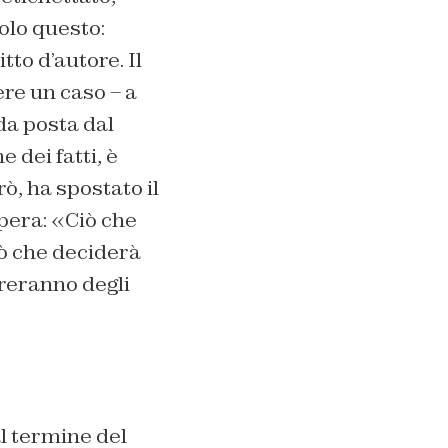
olo questo:
to d’autore. Il
re un caso – a
da posta dal
e dei fatti, è
ò, ha spostato il
opera: «Ciò che
ciò che deciderà
rreranno degli
al termine del