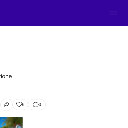
zione
0
0