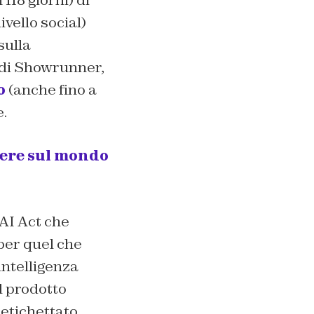
vello social)
sulla
o di Showrunner,
o
(anche fino a
e.
tere sul mondo
’AI Act che
 per quel che
intelligenza
il prodotto
etichettato,