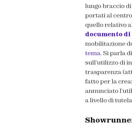
lungo braccio di
portati al centr
quello relativo 
documento di 
mobilitazione do
tema
. Si parla 
sull’utilizzo di i
trasparenza (at
fatto per la cre
annunciato l’uti
a livello di tute
Showrunner 