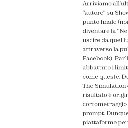
Arriviamo all’ul
“autore” su Sho
punto finale (no
diventare la “Ne
uscire da quel 
attraverso la pu
Facebook). Parl
abbattuto i limi
come queste. Du
The Simulation 
risultato è origi
cortometraggio r
prompt. Dunque, 
piattaforme per