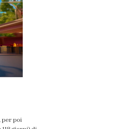
, per poi
118 giorni) di