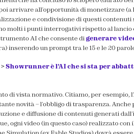
oi arrivare all’opportunità di monetizzare (a li
alizzazione e condivisione di questi contenuti 
o molti i punti interrogativi rispetto al lanci
strumento AI che consente di
generare vide
ra) inserendo un prompt tra le 15 e le 20 parol
 >
Showrunner è l’AI che si sta per abbat
to di vista normativo. Citiamo, per esempio, l
 tante novità – l’obbligo di trasparenza. Anche
uzione e diffusione di contenuti generati dall’
ue, ogni video (in questo caso) realizzato con 
e Simulation (ex Fable Studios) dovrà essere 