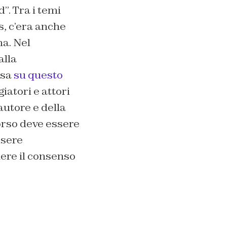
”. Tra i temi
s, c’era anche
ma. Nel
alla
esa
su questo
iatori e attori
’autore e della
orso deve essere
ssere
nere il consenso