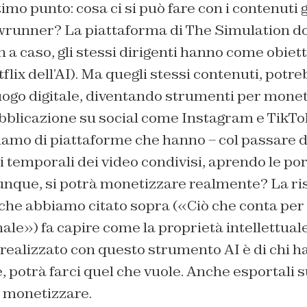
timo punto: cosa ci si può fare con i contenuti
wrunner? La piattaforma di The Simulation do
n a caso, gli stessi dirigenti hanno come obiett
tflix dell’AI). Ma quegli stessi contenuti, pot
luogo digitale, diventando strumenti per mone
bblicazione su social come Instagram e TikTok
iamo di piattaforme che hanno – col passare 
ti temporali dei video condivisi, aprendo le por
nque, si potrà monetizzare realmente? La ris
che abbiamo citato sopra («Ciò che conta per 
nale») fa capire come la proprietà intellettual
ealizzato con questo strumento AI è di chi ha 
potrà farci quel che vuole. Anche esportali s
 monetizzare.