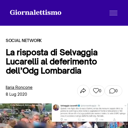
SOCIAL NETWORK
La risposta di Selvaggia
Lucarelli al deferimento
Tutti gli articoli
dell’Odg Lombardia
Chi siamo
Ilaria Roncone
0
0
8 Lug 2020
Contatti