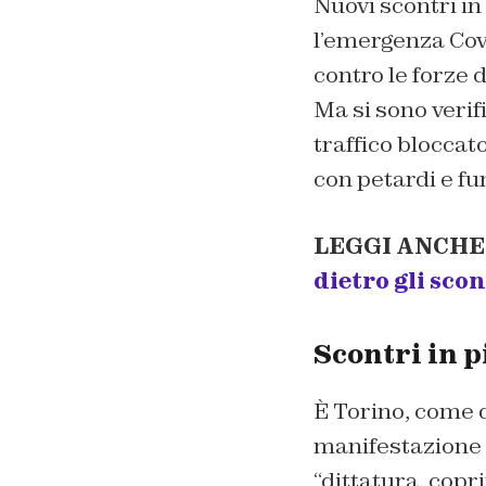
Nuovi scontri in
l’emergenza Covid
contro le forze d
Ma si sono verif
traffico bloccato
con petardi e fu
LEGGI ANCHE
dietro gli scon
Scontri in p
È Torino, come de
manifestazione p
“dittatura, copri