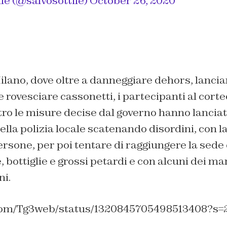
le (@salvosottile)
October 26, 2020
ilano, dove oltre a danneggiare dehors, lanci
 e rovesciare cassonetti, i partecipanti al cort
tro le misure decise dal governo hanno lancia
ella polizia locale scatenando disordini, con la
rsone, per poi tentare di raggiungere la sede
, bottiglie e grossi petardi e con alcuni dei ma
ni.
r.com/Tg3web/status/1320845705498513408?s=