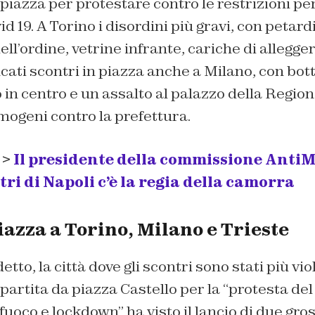
 piazza per protestare contro le restrizioni p
 19. A Torino i disordini più gravi, con petardi
ell’ordine, vetrine infrante, cariche di allegg
icati scontri in piazza anche a Milano, con bott
 in centro e un assalto al palazzo della Regione
mogeni contro la prefettura.
 >
Il presidente della commissione AntiMa
tri di Napoli c’è la regia della camorra
iazza a Torino, Milano e Trieste
tto, la città dove gli scontri sono stati più viol
artita da piazza Castello per la “protesta del
fuoco e lockdown” ha visto il lancio di due gros