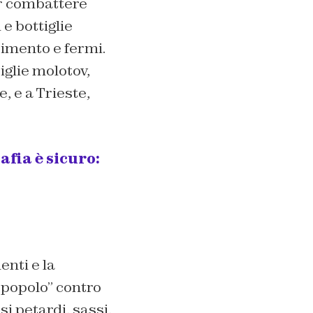
er combattere
 e bottiglie
erimento e fermi.
iglie molotov,
, e a Trieste,
fia è sicuro:
enti e la
 popolo” contro
si petardi, sassi,