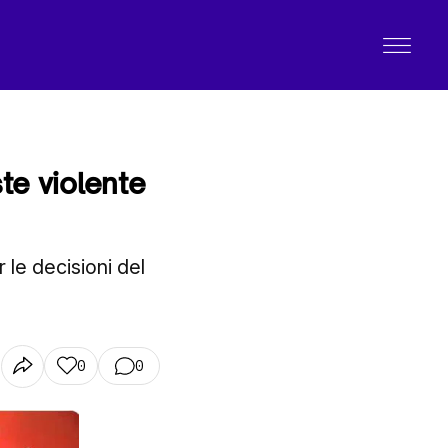
ste violente
 le decisioni del
0
0