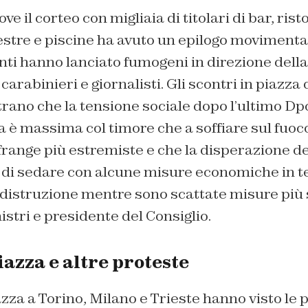
ve il corteo con migliaia di titolari di bar, rist
lestre e piscine ha avuto un epilogo moviment
ti hanno lanciato fumogeni in direzione della
arabinieri e giornalisti. Gli scontri in piazza 
rano che la tensione sociale dopo l’ultimo Dp
ta è massima col timore che a soffiare sul fuoco
 frange più estremiste e che la disperazione 
a di sedare con alcune misure economiche in t
 distruzione mentre sono scattate misure più s
istri e presidente del Consiglio.
iazza e altre proteste
iazza a Torino, Milano e Trieste hanno visto le 