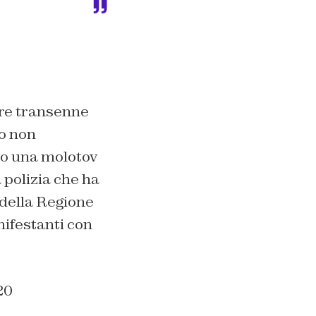
are transenne
eo non
to una molotov
 polizia che ha
 della Regione
nifestanti con
20