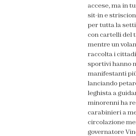
accese, ma in tut
sit-in e strisci
per tutta la sett
con cartelli del 
mentre un volant
raccolta i cittad
sportivi hanno 
manifestanti più
lanciando petard
leghista a guida
minorenni ha rea
carabinieri a m
circolazione me
governatore Vinc