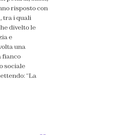
anno risposto con
tra i quali
he divelto le
zia e
volta una
 fianco
o sociale
ettendo: “La