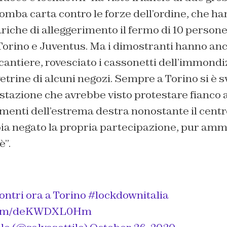
bomba carta contro le forze dell’ordine, che h
riche di alleggerimento il fermo di 10 persone, 
 Torino e Juventus. Ma i dimostranti hanno anc
 cantiere, rovesciato i cassonetti dell’immondi
etrine di alcuni negozi. Sempre a Torino si è s
tazione che avrebbe visto protestare fianco a
menti dell’estrema destra nonostante il centr
a negato la propria partecipazione, pur amm
è”.
ontri ora a Torino
#lockdownitalia
r.com/deKWDXL0Hm