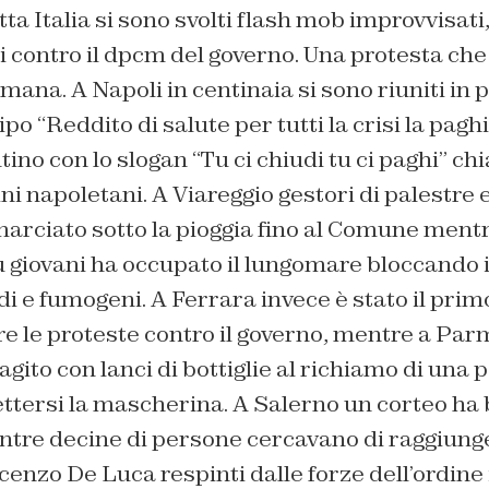
ta Italia si sono svolti flash mob improvvisati,
oni contro il dpcm del governo. Una protesta ch
imana. A Napoli in centinaia si sono riuniti in 
tipo “Reddito di salute per tutti la crisi la paghi
ino con lo slogan “Tu ci chiudi tu ci paghi” c
ini napoletani. A Viareggio gestori di palestre 
marciato sotto la pioggia fino al Comune ment
 giovani ha occupato il lungomare bloccando il
i e fumogeni. A Ferrara invece è stato il prim
re le proteste contro il governo, mentre a Pa
gito con lanci di bottiglie al richiamo di una p
ettersi la mascherina. A Salerno
un corteo ha 
ntre decine di persone cercavano di raggiunge
enzo De Luca respinti dalle forze dell’ordine 