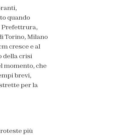
oranti,
ato quando
 Prefettrura,
di Torino, Milano
cm cresce e al
 della crisi
del momento, che
empi brevi,
trette per la
proteste più