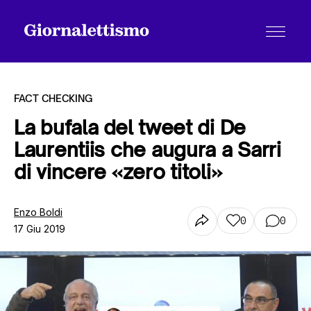
FACT CHECKING
La bufala del tweet di De
Laurentiis che augura a Sarri
Tutti gli articoli
di vincere «zero titoli»
Chi siamo
Enzo Boldi
0
0
17 Giu 2019
Contatti