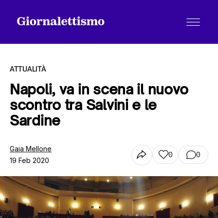
ATTUALITÀ
Napoli, va in scena il nuovo
scontro tra Salvini e le
Tutti gli articoli
Sardine
Chi siamo
Gaia Mellone
0
0
19 Feb 2020
Contatti