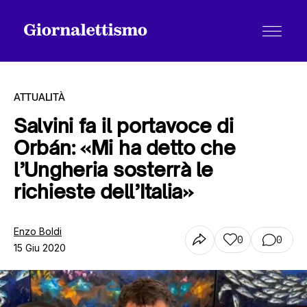
ATTUALITÀ
Salvini fa il portavoce di
Orbán: «Mi ha detto che
Tutti gli articoli
l’Ungheria sosterrà le
richieste dell’Italia»
Chi siamo
Enzo Boldi
0
0
15 Giu 2020
Contatti