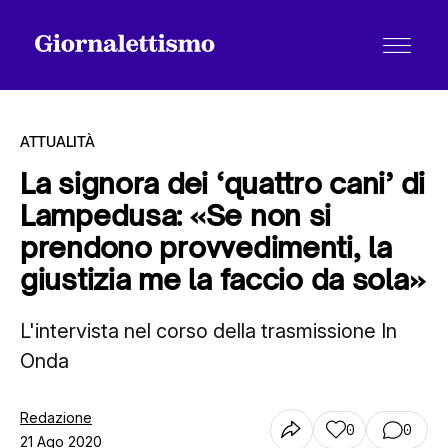
ATTUALITÀ
La signora dei ‘quattro cani’ di
Lampedusa: «Se non si
Tutti gli articoli
prendono provvedimenti, la
giustizia me la faccio da sola»
Chi siamo
L'intervista nel corso della trasmissione In
Onda
Contatti
Redazione
0
0
21 Ago 2020