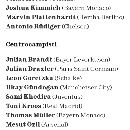
Joshua Kimmich
(Bayern Monaco)
Marvin Plattenhardt
(Hertha Berlino)
Antonio Rüdiger
(Chelsea)
Centrocampisti
Julian Brandt
(Bayer Leverkusen)
Julian Draxler
(Paris Saint Germain)
Leon Goretzka
(Schalke)
Ilkay Gündogan
(Manchetser City)
Sami Khedira
(Juventus)
Toni Kroos
(Real Madrid)
Thomas Müller
(Bayern Monaco)
Mesut Özil
(Arsenal)