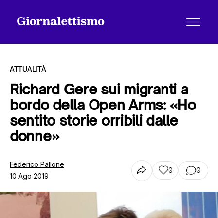
ATTUALITÀ
Richard Gere sui migranti a
bordo della Open Arms: «Ho
Tutti gli articoli
sentito storie orribili dalle
donne»
Chi siamo
Federico Pallone
0
0
10 Ago 2019
Contatti