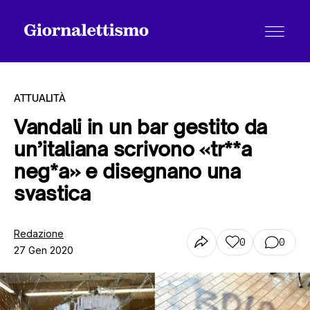
ATTUALITÀ
Vandali in un bar gestito da
un’italiana scrivono «tr**a
Tutti gli articoli
neg*a» e disegnano una
svastica
Chi siamo
Redazione
0
0
27 Gen 2020
Contatti