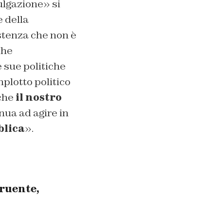
ulgazione» si
e della
stenza che non è
che
 sue politiche
plotto politico
 che
il nostro
inua ad agire in
blica
».
ruente,