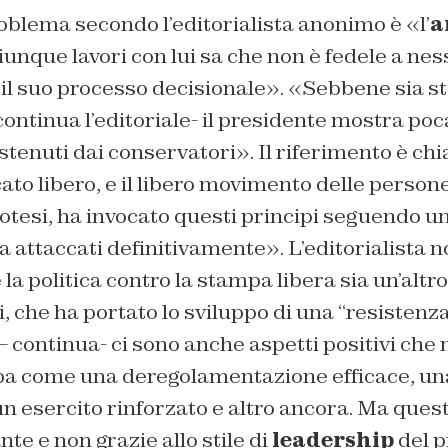
oblema secondo l’editorialista anonimo è «l’
a
hiunque lavori con lui sa che non è fedele a nes
 il suo processo decisionale». «Sebbene sia s
ontinua l’editoriale- il presidente mostra poca 
ostenuti dai conservatori». Il riferimento è chi
ato libero, e il libero movimento delle person
potesi, ha invocato questi principi seguendo u
 ha attaccati definitivamente». L’editorialista 
la politica contro la stampa libera sia un’altr
, che ha portato lo sviluppo di una “resistenz
 continua- ci sono anche aspetti positivi che
mpa come una deregolamentazione efficace, un
un esercito rinforzato e altro ancora. Ma quest
te e non grazie allo stile di
leadership
del p