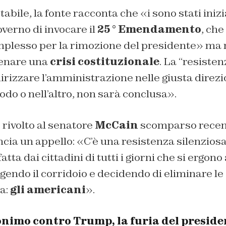
stabile, la fonte racconta che «
i sono stati iniz
overno di invocare il
25 ° Emendamento
, che
plesso per la rimozione del presidente» ma 
tenare una
crisi costituzionale
. La “resisten
irizzare l’amministrazione nelle giusta direzi
do o nell’altro, non sarà conclusa».
rivolto al senatore
McCain
scomparso recen
ancia un appello: «
C’è una resistenza silenziosa
atta dai cittadini di tutti i giorni che si ergono
ngendo il corridoio e decidendo di eliminare le 
la:
gli americani
».
onimo contro Trump, la furia del preside