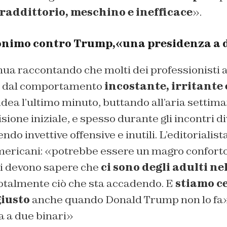
raddittorio, meschino e inefficace
».
onimo contro Trump,«una presidenza a 
nua raccontando che molti dei professionisti a
i dal comportamento
incostante, irritante 
ea l’ultimo minuto, buttando all’aria settima
isione iniziale, e spesso durante gli incontri
ndo invettive offensive e inutili. L’editorialist
americani: «potrebbe essere un magro conforto
i devono sapere che
ci sono degli adulti ne
talmente ciò che sta accadendo. E
stiamo c
giusto
anche quando Donald Trump non lo fa
 a due binari»