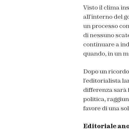
Visto il clima in
all’interno del g
un processo com
di nessuno sca
continuare a ind
quando, in un mo
Dopo un ricordo 
l’editorialista l
differenza sarà f
politica, raggiu
favore di una so
Editoriale an