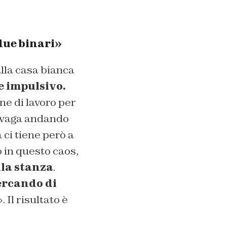
due binari»
lla casa bianca
e impulsivo.
ne di lavoro per
 divaga andando
a ci tiene però a
 in questo caos,
lla stanza
.
ercando di
».
Il risultato è