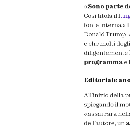
«
Sono parte d
Così titola il l
ung
fonte interna al
Donald Trump. «
è che molti degl
diligentemente
programma
e 
Editoriale an
All’inizio della
spiegando il mot
«assai rara nell
dell’autore, un
a