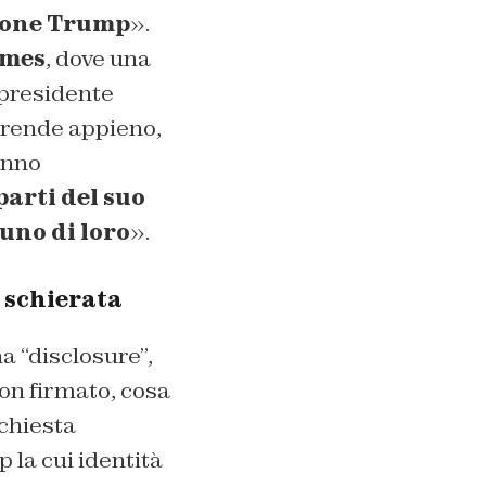
zione Trump
».
imes
, dove una
 presidente
prende appieno,
anno
arti del suo
 uno di loro
».
 schierata
a “disclosure”,
non firmato, cosa
ichiesta
la cui identità