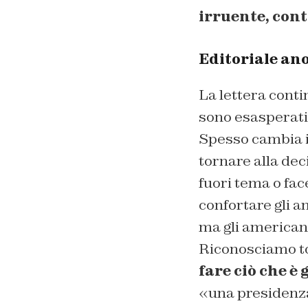
irruente, cont
Editoriale an
La lettera conti
sono esasperat
Spesso cambia id
tornare alla dec
fuori tema o face
confortare gli 
ma gli american
Riconosciamo to
fare ciò che è 
«una presidenza