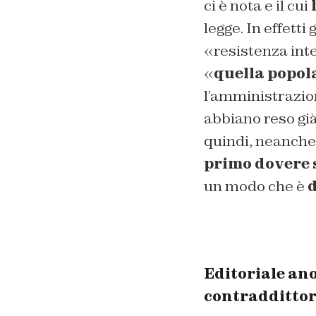
ci è nota e il cui
legge. In effetti
«resistenza int
«
quella popola
l’amministrazio
abbiano reso già
quindi, neanche 
primo dovere 
un modo che è
d
Editoriale an
contraddittori