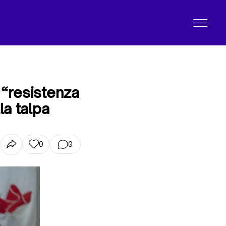
 “resistenza
la talpa
0
0