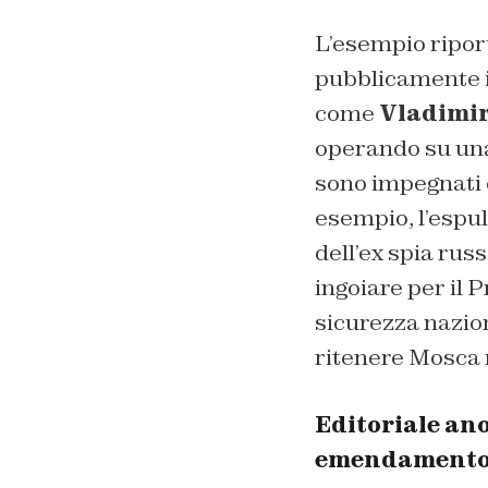
L’esempio ripor
pubblicamente i
come
Vladimir
operando su una 
sono impegnati 
esempio, l’espu
dell’ex spia rus
ingoiare per il 
sicurezza nazio
ritenere Mosca 
Editoriale an
emendament