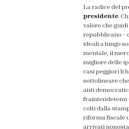
La radice del pr
presidente
. C
valore che guidi
repubblicano – c
ideali a lungo s
mentale, il merc
migliore delle i
casi peggiori li
sottolineare che 
anti democratici
fraintendetemi –
colti dalla sta
riforma fiscale 
arrivati nonostan