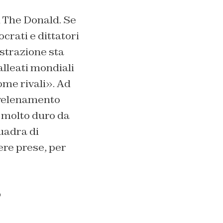
 The Donald. Se
rati e dittatori
istrazione sta
alleati mondiali
me rivali». Ad
avvelenamento
o molto duro da
uadra di
ere prese, per
o