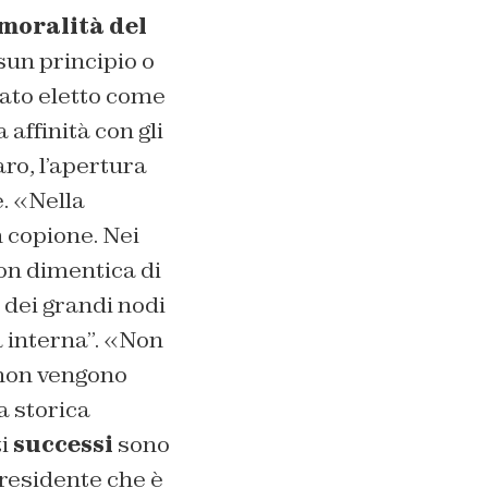
moralità del
sun principio o
tato eletto come
affinità con gli
aro, l’apertura
e. «Nella
n copione. Nei
non dimentica di
o dei grandi nodi
a interna”. «Non
 non vengono
a storica
i
successi
sono
residente che è