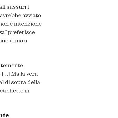
iali sussurri
 avrebbe avviato
non è intenzione
za” preferisce
one «fino a
temente,
 […] Ma la vera
 al di sopra della
etichette in
nte