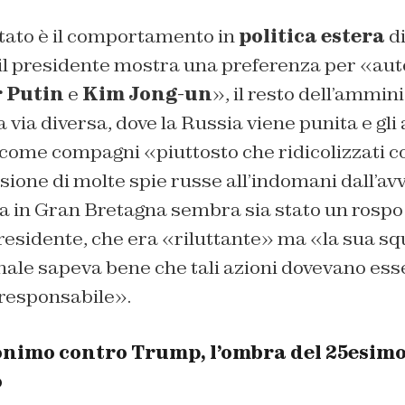
tato è il comportamento in
politica estera
di
l presidente mostra una preferenza per «autoc
 Putin
e
Kim Jong-un
», il resto dell’ammin
via diversa, dove la Russia viene punita e gli 
come compagni «piuttosto che ridicolizzati co
lsione di molte spie russe all’indomani dall’
sa in Gran Bretagna sembra sia stato un rosp
Presidente, che era «riluttante» ma «
la sua sq
nale sapeva bene che tali azioni dovevano ess
responsabile».
onimo contro Trump, l’ombra del 25esim
o