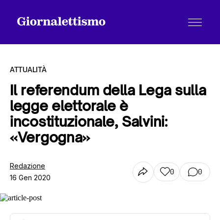
ATTUALITÀ
Il referendum della Lega sulla
legge elettorale è
Tutti gli articoli
incostituzionale, Salvini:
«Vergogna»
Chi siamo
Redazione
0
0
16 Gen 2020
Contatti