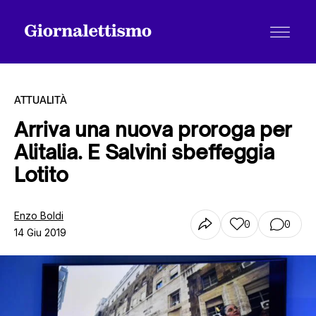
ATTUALITÀ
Arriva una nuova proroga per
Alitalia. E Salvini sbeffeggia
Tutti gli articoli
Lotito
Chi siamo
Enzo Boldi
0
0
14 Giu 2019
Contatti