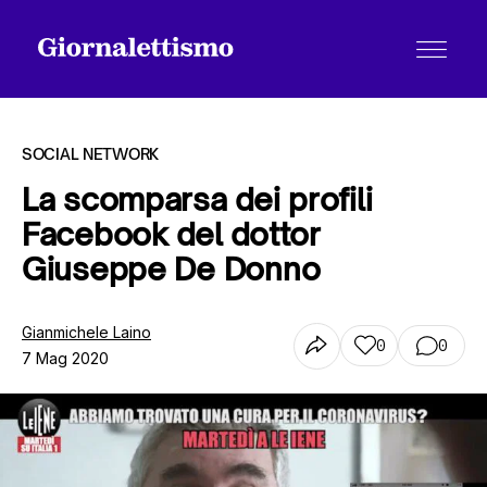
SOCIAL NETWORK
La scomparsa dei profili
Facebook del dottor
Tutti gli articoli
Giuseppe De Donno
Chi siamo
Gianmichele Laino
0
0
7 Mag 2020
Contatti