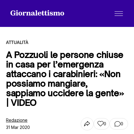
ATTUALITÀ
A Pozzuoli le persone chiuse
in casa per l’emergenza
Tutti gli articoli
attaccano i carabinieri: «Non
possiamo mangiare,
Chi siamo
sappiamo uccidere la gente»
| VIDEO
Contatti
Redazione
0
0
31 Mar 2020