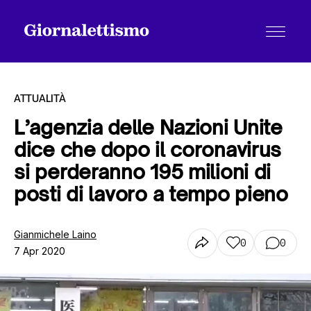
ATTUALITÀ
L’agenzia delle Nazioni Unite
dice che dopo il coronavirus
Tutti gli articoli
si perderanno 195 milioni di
posti di lavoro a tempo pieno
Chi siamo
Gianmichele Laino
0
0
7 Apr 2020
Contatti