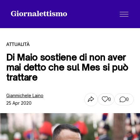
ATTUALITÀ
Di Maio sostiene di non aver
mai detto che sul Mes si può
Tutti gli articoli
trattare
Chi siamo
Gianmichele Laino
0
0
25 Apr 2020
Contatti