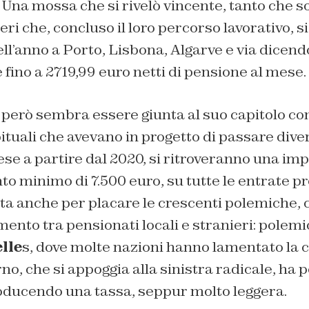
 Una mossa che si rivelò vincente, tanto che 
eri che, concluso il loro percorso lavorativo, si
ll’anno a Porto, Lisbona, Algarve e via dicend
fino a 2719,99 euro netti di pensione al mese.
e però sembra essere giunta al suo capitolo con
ituali che avevano in progetto di passare dive
ese a partire dal 2020, si ritroveranno una imp
 minimo di 7.500 euro, su tutte le entrate pr
ata anche per placare le crescenti polemiche
amento tra pensionati locali e stranieri: polem
lle
s, dove molte nazioni hanno lamentato la
erno, che si appoggia alla sinistra radicale, ha 
oducendo una tassa, seppur molto leggera.