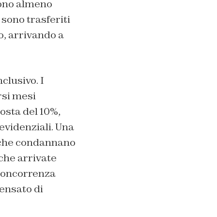
sono almeno
 sono trasferiti
o, arrivando a
clusivo. I
rsi mesi
osta del 10%,
evidenziali. Una
, che condannano
iche arrivate
 concorrenza
pensato di