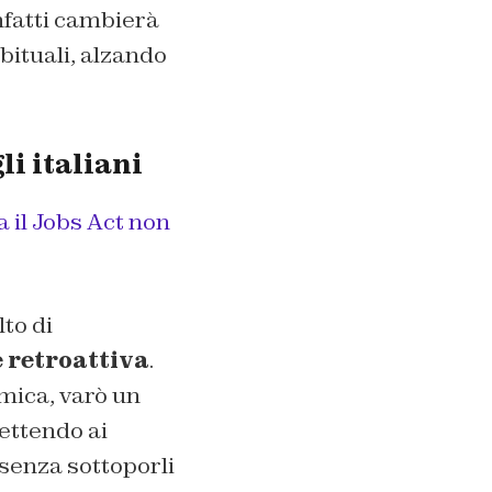
infatti cambierà
abituali, alzando
li italiani
 il Jobs Act non
lto di
 retroattiva
.
omica, varò un
ettendo ai
 senza sottoporli