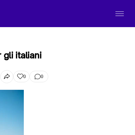
li italiani
0
0