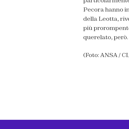
particolarmente
Pecora hanno insi
della Leotta, riv
più prorompente 
querelato, però
(Foto: ANSA / 