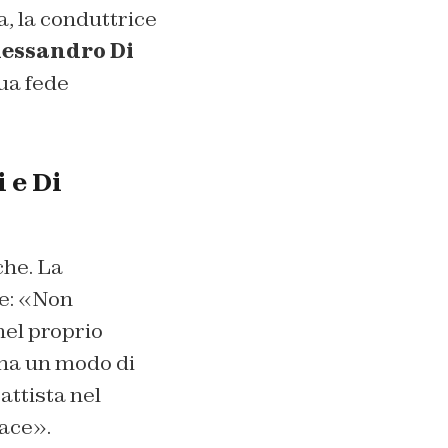
a
, la conduttrice
lessandro Di
sua fede
 e Di
che. La
re: «Non
el proprio
 ha un modo di
attista nel
cace».