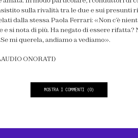
 amata. In modo particolare, i conduttori di 
stito sulla rivalità tra le due e sui presunti r
elati dalla stessa Paola Ferrari: «Non c’è nient
e si nota di più. Ha negato di essere rifatta?
. Se mi querela, andiamo a vediamo».
CLAUDIO ONORATI)
MOSTRA I COMMENTI
(0)