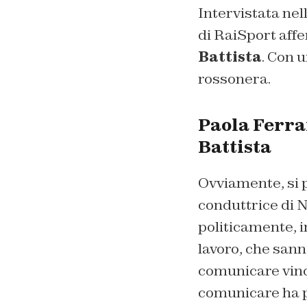
Intervistata nel
di RaiSport aff
Battista
. Con u
rossonera.
Paola Ferrar
Battista
Ovviamente, si p
conduttrice di N
politicamente, 
lavoro, che sann
comunicare vince
comunicare ha po