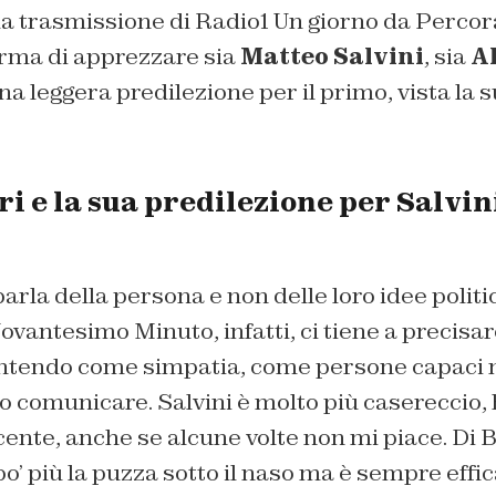
la trasmissione di Radio1
Un giorno da Percor
erma di apprezzare sia
Matteo Salvini
, sia
A
na leggera predilezione per il primo, vista la 
i e la sua predilezione per Salvini
arla della persona e non delle loro idee politi
ovantesimo Minuto, infatti, ci tiene a precisa
intendo come simpatia, come persone capaci n
o comunicare. Salvini è molto più casereccio,
nte, anche se alcune volte non mi piace. Di B
’ più la puzza sotto il naso ma è sempre effi