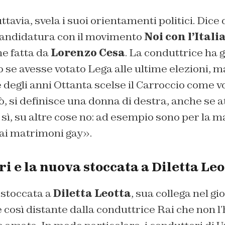
ttavia, svela i suoi orientamenti politici. Dice 
candidatura con il movimento
Noi con l’Itali
ne fatta da
Lorenzo Cesa
. La conduttrice ha 
to se avesse votato Lega alle ultime elezioni, m
e degli anni Ottanta scelse il Carroccio come v
ò, si definisce una donna di destra, anche se 
ri sì, su altre cose no: ad esempio sono per la 
 ai matrimoni gay».
i e la nuova stoccata a Diletta Leo
 stoccata a
Diletta Leotta
, sua collega nel g
 così distante dalla conduttrice Rai che non l