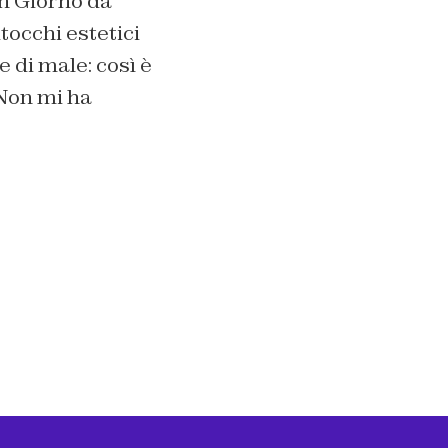
Un Giorno da
itocchi estetici
e di male: così è
 Non mi ha