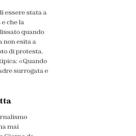
di essere stata a
a
e che la
glissato quando
a non esita a
oto di protesta.
atipica: «Quando
madre surrogata e
tta
iornalismo
’ha mai